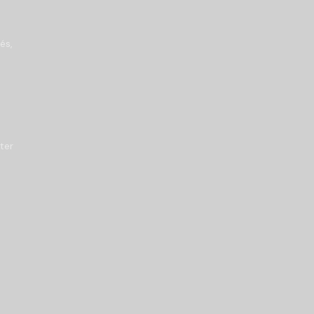
és,
ter