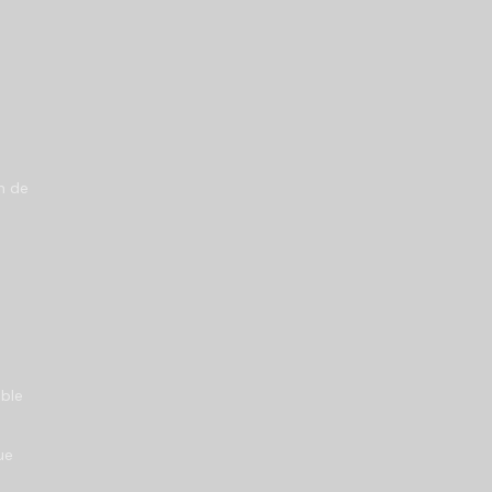
n de
able
ue