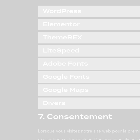
WordPress
Elementor
ThemeREX
LiteSpeed
Adobe Fonts
Google Fonts
Google Maps
Divers
7. Consentement
Lorsque vous visitez notre site web pour la prem
explication sur les cookies. Dès que vous cliquez s