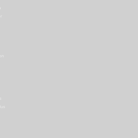
a
er
on
s
lus