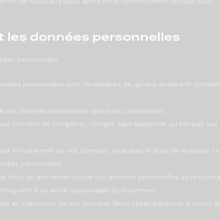
s seront de nouveau placés après votre consentement lorsque vous
t les données personnelles
nées personnelles :
onnées personnelles sont nécessaires, ce qui leur arrivera et combie
r à vos données personnelles que nous connaissons.
à tout moment de compléter, corriger, faire supprimer ou bloquer vos
r le traitement de vos données, vous avez le droit de révoquer ce
nnées personnelles.
z le droit de demander toutes vos données personnelles au respons
 intégralité à un autre responsable du traitement.
oser au traitement de vos données. Nous obtempérerons, à moins q
.